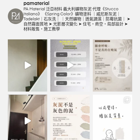
pamaterial
PA Material 泛亞材料
義大利礦物灰泥
代理《Stucco
Italiano》
《Spring Color》礦物塗料
｜威尼斯灰泥｜
Tadelakt｜石灰洗｜
｜天然礦物｜透氣調濕｜防霉抗菌｜
➤
自然霧面質地
➤ 光影層次變化
➤ 住宅・商空・局部設計
➤
材料販售・施工教學